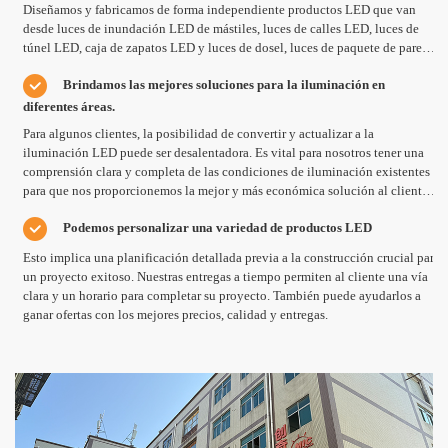
Diseñamos y fabricamos de forma independiente productos LED que van
desde luces de inundación LED de mástiles, luces de calles LED, luces de
túnel LED, caja de zapatos LED y luces de dosel, luces de paquete de pared
LED, luces de maíz LED, luces de alta bahía LED de LED y luces de abajo,
Brindamos las mejores soluciones para la iluminación en
luces de panel LED y todos los otros tipos de luces LED.
diferentes áreas.
Para algunos clientes, la posibilidad de convertir y actualizar a la
iluminación LED puede ser desalentadora. Es vital para nosotros tener una
comprensión clara y completa de las condiciones de iluminación existentes
para que nos proporcionemos la mejor y más económica solución al cliente.
MIC puede proporcionar esas soluciones sin costo adicional.
Podemos personalizar una variedad de productos LED
Esto implica una planificación detallada previa a la construcción crucial para
un proyecto exitoso. Nuestras entregas a tiempo permiten al cliente una vía
clara y un horario para completar su proyecto. También puede ayudarlos a
ganar ofertas con los mejores precios, calidad y entregas.