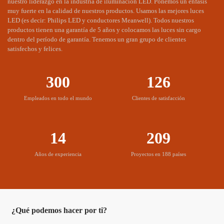
nuestro liderazgo en la industria de iluminación LED. Ponemos un énfasis
muy fuerte en la calidad de nuestros productos. Usamos las mejores luces
LED (es decir: Philips LED y conductores Meanwell). Todos nuestros
productos tienen una garantía de 5 años y colocamos las luces sin cargo
Suficiente capacidad de suministro mensual
dentro del período de garantía. Tenemos un gran grupo de clientes
satisfechos y felices.
MIC LED tiene el equipo de producción más avanzado, para
satisfacer sus necesidades.
300
126
Empleados en todo el mundo
Clientes de satisfacción
Servicios de presentación gratuitos de preocupación
MIC proporciona servicio de cambio gratuito durante el tiempo
de garantía.
14
209
Años de experiencia
Proyectos en 188 países
¿Qué podemos hacer por ti?