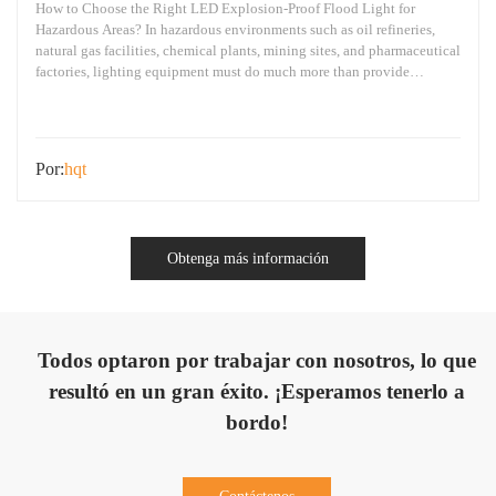
How to Choose the Right LED Explosion-Proof Flood Light for
Hazardous Areas? In hazardous environments such as oil refineries,
natural gas facilities, chemical plants, mining sites, and pharmaceutical
factories, lighting equipment must do much more than provide
illumination—it must ensure operational safety. Many project
engineers and procurement managers encounter the same questions at
the beginning
Por:
hqt
Obtenga más información
Todos optaron por trabajar con nosotros, lo que
resultó en un gran éxito. ¡Esperamos tenerlo a
bordo!