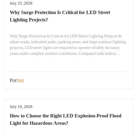
July 25, 2026
Why Surge Protection Is Critical for LED Street
Lighting Projects?
Why Surge Protection Is Critical for LED Street Lighting Projects In
urban roads, industrial parks, parking areas, and large outdoor lighting
projects, LED street lights are required to operate reliably for many
years under complex outdoor conditions. Compared with indoor
lighting systems, outdoor LED street lights are exposed to various
environmental challenges, including rain, dust,
Por:
hqt
July 10, 2026
How to Choose the Right LED Explosion-Proof Flood
Light for Hazardous Areas?