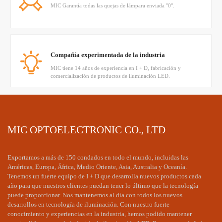
MIC Garantía todas las quejas de lámpara enviada "0".
Compañía experimentada de la industria
MIC tiene 14 años de experiencia en I + D, fabricación y
comercialización de productos de iluminación LED.
Tener un equipo técnico maduro
MIC OPTOELECTRONIC CO., LTD
El ingeniero senior de MIC proporcionó admite la simulación y
tecnología de Dialux profesional
Exportamos a más de 150 condados en todo el mundo, incluidas las
Américas, Europa, África, Medio Oriente, Asia, Australia y Oceanía.
Tenemos un fuerte equipo de I + D que desarrolla nuevos productos cada
año para que nuestros clientes puedan tener lo último que la tecnología
El precio es apropiado y es oportuno
puede proporcionar. Nos mantenemos al día con todos los nuevos
desarrollos en tecnología de iluminación. Con nuestro fuerte
Los productos LED MIC tienen un precio razonable y pueden
responder rápidamente a las necesidades del cliente.
conocimiento y experiencias en la industria, hemos podido mantener