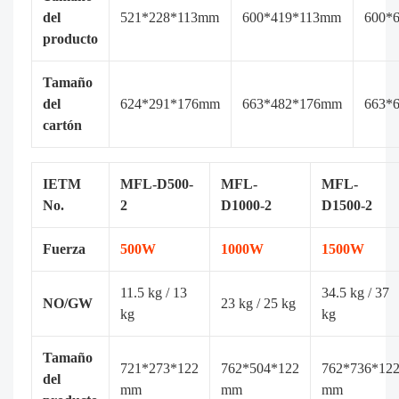
del
521*228*113mm
600*419*113mm
600*
producto
Tamaño
del
624*291*176mm
663*482*176mm
663*
cartón
IETM
MFL-D500-
MFL-
MFL-
No.
2
D1000-2
D1500-2
Fuerza
500W
1000W
1500W
11.5 kg / 13
34.5 kg / 37
NO/GW
23 kg / 25 kg
kg
kg
Tamaño
721*273*122
762*504*122
762*736*12
del
mm
mm
mm