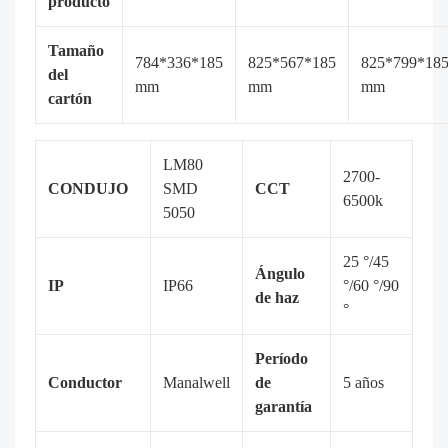
producto
Tamaño
784*336*185
825*567*185
825*799*18
del
mm
mm
mm
cartón
LM80
2700-
CONDUJO
SMD
CCT
6500k
5050
25 °/45
Ángulo
IP
IP66
°/60 °/90
de haz
°
Período
Conductor
Manalwell
de
5 años
garantía