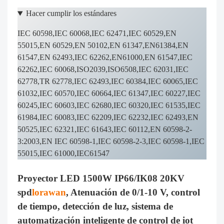
Hacer cumplir los estándares
IEC 60598,IEC 60068,IEC 62471,IEC 60529,EN
55015,EN 60529,EN 50102,EN 61347,EN61384,EN
61547,EN 62493,IEC 62262,EN61000,EN 61547,IEC
62262,IEC 60068,ISO2039,ISO6508,IEC 62031,IEC
62778,TR 62778,IEC 62493,IEC 60384,IEC 60065,IEC
61032,IEC 60570,IEC 60664,IEC 61347,IEC 60227,IEC
60245,IEC 60603,IEC 62680,IEC 60320,IEC 61535,IEC
61984,IEC 60083,IEC 62209,IEC 62232,IEC 62493,EN
50525,IEC 62321,IEC 61643,IEC 60112,EN 60598-2-
3:2003,EN IEC 60598-1,IEC 60598-2-3,IEC 60598-1,IEC
55015,IEC 61000,IEC61547
Proyector LED 1500W IP66/IK08 20KV
spd
lorawan
, Atenuación de 0/1-10 V, control
de tiempo, detección de luz, sistema de
automatización inteligente de control de iot