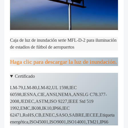
Caja de luz de inundación serie MFL-D-2 para iluminación 
de estadios de fútbol de aeropuertos
Haga clic para descargar la luz de inundación.
Certificado
LM-79,LM-80,LM-82,UL 1598,IEC
60598,IESNA,CIE,ANSI,NEMA,ANSLG C78.377-
2008,JEDEC,ASTM,ISO 9227,IEEE Std 519
1992,EMC,IK08,IK10,IP66,IEC
62471,RoHS,CB,ENEC,SASO,SABRE,IECEE,Etiqueta
energética,ISO45001,ISO9001,ISO14001,TM21,IP66