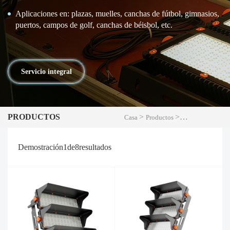
Aplicaciones en: plazas, muelles, canchas de fútbol, ​​gimnasios,
puertos, campos de golf, canchas de béisbol, etc.
Servicio integral
PRODUCTOS
>
>
Casa
Productos
Luz de inundaci
Demostración
1
de
8
resultados