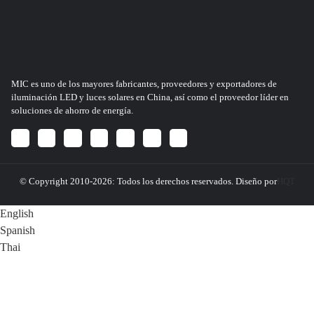
Alta eficiencia, 200lm/w disponibles.
Prueba de envejecimiento de 24-48 horas.
Si no sabes elegir las lámparas que necesitas, puedes
contactar con nosotros a través de email, mensaje, whatsapp
u otros medios. Le proporcionaremos la solución más
adecuada y también le ofreceremos informes profesionales
Dailux.